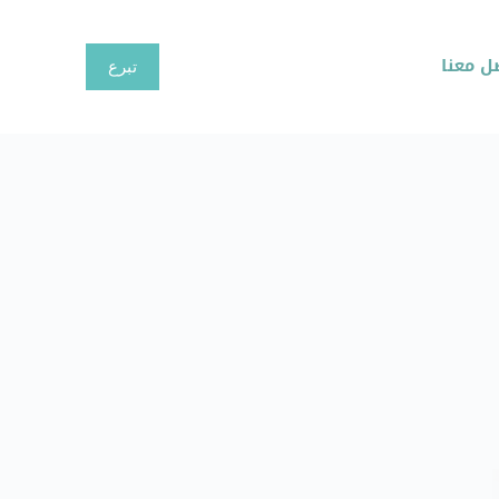
ا
ل
ل معنا
تبرع
ت
ج
ا
و
ز
إ
ل
ى
ا
ل
م
ح
ت
و
ى