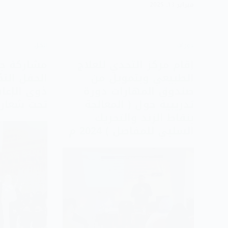
فبراير 13, 2025
دورات
الكل
إقام مركز التحدي للعلاج
مشاركة جم
الطبيعي وبتمويل من
الحفل الت
صندوق المهارات دورة
ذوي الإعا
تدريبية حول ( المعالجة
تحت شعار (
بنقاط الزند والتحريك
السلبي للمفاصل ) 2024 م