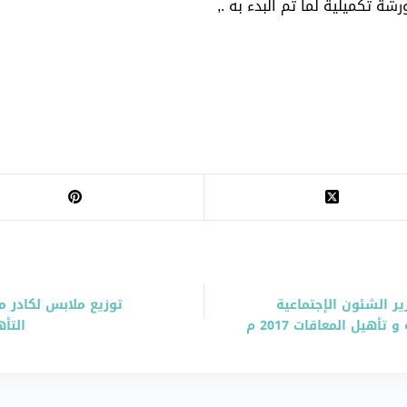
ة تكميلية لما تم البدء به .,
ير الشئون الإجتماعية
توزيع ملابس لكادر م
أهيل المعاقات 2017 م
التأه