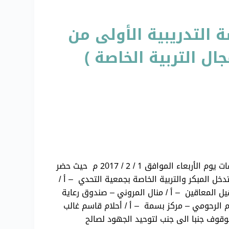
 التدريبية الأولى من
ال التربية الخاصة )
( لنتشارك معاً في إعداد اللائحة التنظيمية في مجال التربية الخاصة ) استضافت جمعية التحدي لرعاية و تأهيل المعاقات يوم الأربعاء الموافق 1 / 2 / 2017 م حيث حضر
دخل المبكر والتربية الخاصة بجمعية التحدي – أ /
يل المعاقين – أ / منال المروني – صندوق رعاية
ام الرحومي – مركز بسمة – أ / أحلام قاسم غالب
وقوف جنبا الى جنب لتوحيد الجهود لصالح