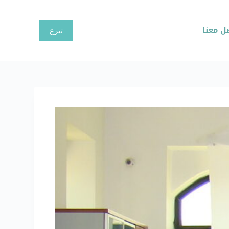
ا
ل
ل معنا
تبرع
ت
ج
ا
و
ز
إ
ل
ى
ا
ل
م
ح
ت
و
ى