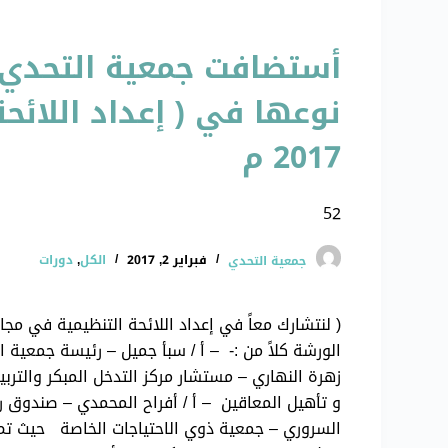
أستضافت جمعية التحدي ل
نوعها في ( إعداد اللائحة
2017 م
52
جمعية التحدي
فبراير 2, 2017
الكل
,
دورات
الورشة كلاً من :- – أ / سبأ جميل – رئيسة جمعية ا
زهرة النهاري – مستشار مركز التدخل المبكر والترب
و تأهيل المعاقين – أ / أفراح المحمدي – صندوق رع
السروري – جمعية ذوي الاحتياجات الخاصة حيث تم 