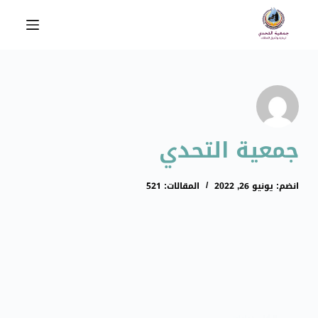
ا
ل
ت
ج
ا
و
ز
جمعية التحدي
إ
ل
ى
انضم: يونيو 26, 2022
المقالات: 521
ا
ل
م
ح
ت
و
ى