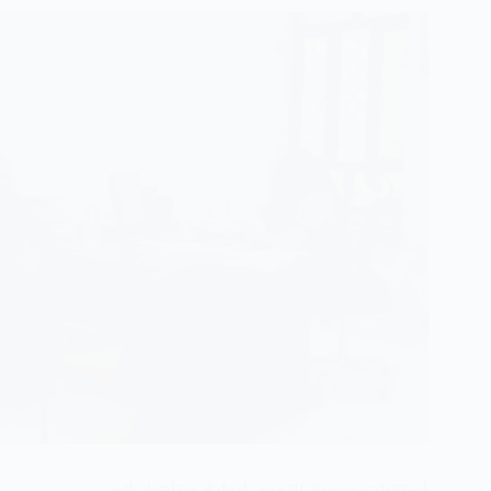
أستقبلت جمعية التحدي لرعاية و تأهيل الم…