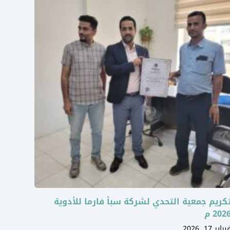
كريم جمعية التحدي لشركة سبأ فارما للأدوية
202 م
براير 17, 2026