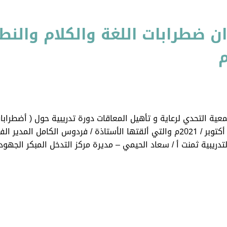
ان ضطرابات اللغة والكلام والنط
جمعية التحدي لرعاية و تأهيل المعاقات دورة تدريبية حول ( أضطرابا
التأهيل و العلاج ) وذلك يوم الخميس الموافق 28/ أكتوبر / 2021م والتي ألقتها الأستاذ
التدريبية ثمنت أ / سعاد الحيمي – مديرة مركز التدخل المبكر الجه