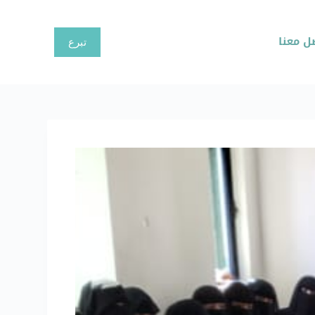
ا
ل
ل معنا
تبرع
ت
ج
ا
و
ز
إ
ل
ى
ا
ل
م
ح
ت
و
ى