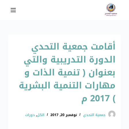
ا
ل
ت
ج
ا
أقامت جمعية التحدي
و
ز
الدورة التدريبية والتي
إ
ل
بعنوان ( تنمية الذات و
ى
ا
مهارات التنمية البشرية
ل
) 2017 م
م
ح
ت
جمعية التحدي
نوفمبر 20, 2017
الكل
,
دورات
و
ى