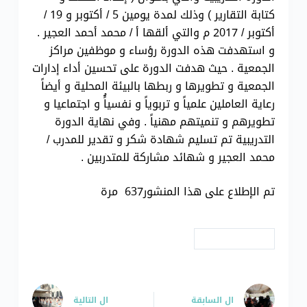
كتابة التقارير ) وذلك لمدة يومين 5 / أكتوبر و 19 /
أكتوبر / 2017 م والتي ألقها أ / محمد أحمد العجير .
و استهدفت هذه الدورة رؤساء و موظفين مراكز
الجمعية . حيث هدفت الدورة على تحسين أداء إدارات
الجمعية و تطويرها و ربطها بالبيئة المحلية و أيضاً
رعاية العاملين علمياً و تربوياً و نفسياًُ و اجتماعيا و
تطويرهم و تنميتهم مهنياً . وفي نهاية الدورة
التدريبية تم تسليم شهادة شكر و تقدير للمدرب /
محمد العجير و شهائد مشاركة للمتدربين .
تم الإطلاع على هذا المنشور637 مرة
# دورات تدريبية
ال
السابقة
ال
التالية