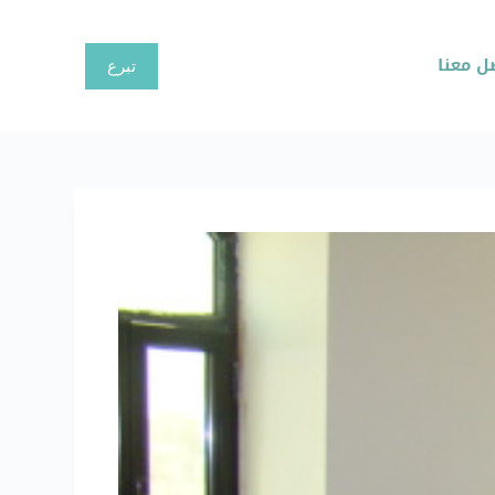
ا
ل
ل معنا
تبرع
ت
ج
ا
و
ز
إ
ل
ى
ا
ل
م
ح
ت
و
ى