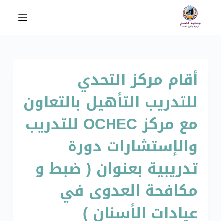
ا
ل
ت
ج
ا
أقام مركز التحدي
و
ز
للتدريب التأهيل بالتعاون
إ
ل
مع مركز OCHEC للتدريب
ى
ا
والإستشارات دورة
ل
تدريبية بعنوان ( ضبط و
م
ح
مكافحة العدوى في
ت
و
عيادات الأسنان )
ى