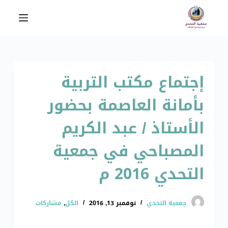
ا
ل
ت
ج
ا
إجتماع مكتب التربية
و
ز
بأمانة العاصمة بحضور
إ
ل
الأستاذ / عبد الكريم
ى
ا
المصباحي في جمعية
ل
التحدي 2016 م
م
ح
ت
جمعية التحدي
نوفمبر 13, 2016
الكل
,
مشاركات
و
ى