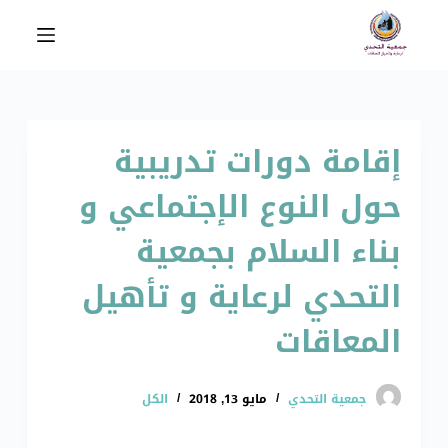
ا
ل
ت
ج
ا
إقامة دورات تدريبية
و
ز
حول النوع الإجتماعي و
إ
ل
بناء السلام بجمعية
ى
ا
التحدي لرعاية و تأهيل
ل
المعاقات
م
ح
ت
جمعية التحدي
مايو 13, 2018
الكل
و
ى