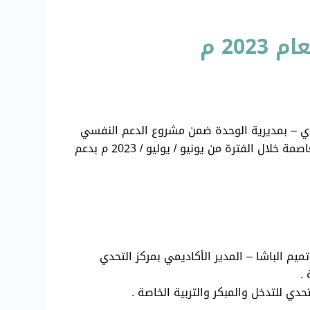
20 م
 13 / 6 / 2023 م حفل تدشين مساحة جمعية التحدي – بمديرية الوحدة ضمن مشروع الدعم النفسي
و الإجتماعي و تعليم المهارات الحياتية والأشغال اليدوية ( المساحات المجتمعية الأمنة للأطفال و أسرهم ) بأمانة العاصمة خلال الفترة من يونيو / يوليو / 2023 م بدعم
يم الباشا – المدير الأكاديمي بمركز التحدي
 .
دي للتدخل والمبكر والتربية الخاصة .