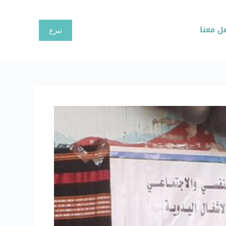
ا
ل
ل معنا
تبرع
ت
ج
ا
و
ز
إ
ل
ى
ا
ل
م
ح
ت
و
ى