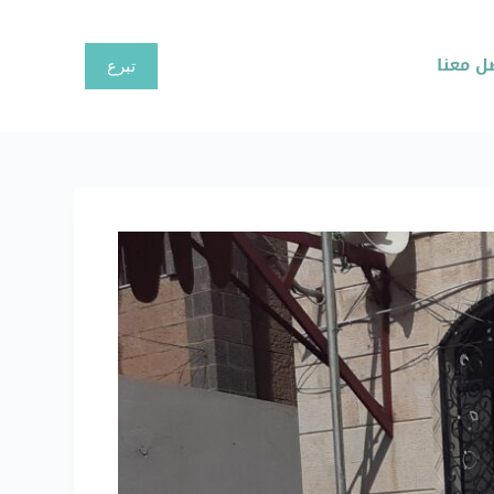
ا
ل
ل معنا
تبرع
ت
ج
ا
و
ز
إ
ل
ى
ا
ل
م
ح
ت
و
ى