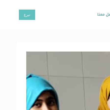
ا
ل
ل معنا
تبرع
ت
ج
ا
و
ز
إ
ل
ى
ا
ل
م
ح
ت
و
ى