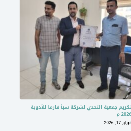
كريم جمعية التحدي لشركة سبأ فارما للأدوية
202 م
براير 17, 2026