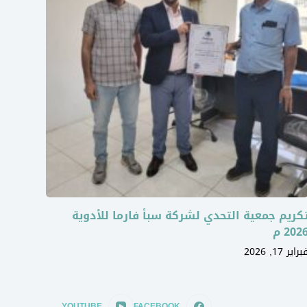
كريم جمعية التحدي لشركة سبأ فارما للأدوية
202 م
براير 17, 2026
YOUTUBE
FACEBOOK