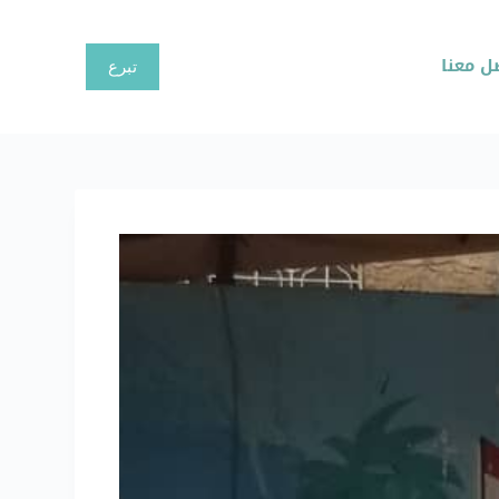
ا
ل
ل معنا
تبرع
ت
ج
ا
و
ز
إ
ل
ى
ا
ل
م
ح
ت
و
ى