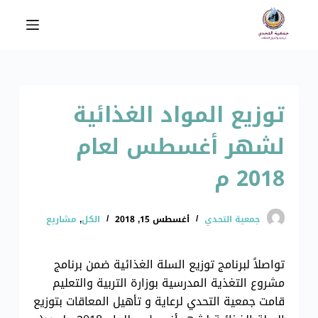
ا
ل
ت
ج
ا
توزيع المواد الغذائية
و
ز
لشهر أغسطس لعام
إ
ل
2018 م
ى
ا
ل
جمعية التحدي
أغسطس 15, 2018
الكل
,
مشاريع
م
ح
تواصلاً لبرنامج توزيع السلة الغذائية ضمن برنامج
ت
مشروع التغذية المدرسية بوزارة التربية والتعليم
و
قامت جمعية التحدي لرعاية و تأهيل المعاقات بتوزيع
ى