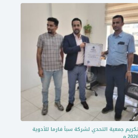
كريم جمعية التحدي لشركة سبأ فارما للأدوية
202 م