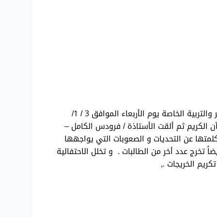
الفراق كالعين الجارية الّتي بعد ما أخضرّ محيطها نضبت. في يوم ممزوج بالفرح والحزن أقام مركز التحدي للتدخل المبكر والتربية الخاصة يوم الأربعاء الموافق 3 / 1/
قرآن الكريم ثم ألقت الأستاذة / فرودس الكامل –
متها عن التحديات و الصعوبات التي يواجهها
 الذهنية وبعد فترة سوف يتم أيضاً تخرج عدد أخر من الطالبات . و تخلل الاحتفالية
ريم الخريجات .,