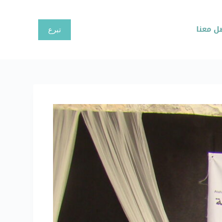
ا
ل
ل معنا
تبرع
ت
ج
ا
و
ز
إ
ل
ى
ا
ل
م
ح
ت
و
ى