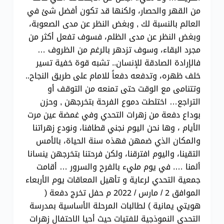
من القهر والحصار، ولكنها قد تكون أفضل شئ في
العالم بالنسبة لك , وبغض النظر عن مدى الصعوبة،
وبغض النظر عن مدى الظلم، فسوف تفعل أكثر من
مجرد البقاء، وسوف تزدهر بالرغم من الظروف …
فالإرادة الصادقة للإنسان.. تشبه قوة خفية تسير
خلف ظهره، وتدفعه دفعاً للامام على طريق النجاح..
وتتنامى مع الوقت حتى تمنعه من التوقف أو
التراجع… اختلطت دموع الفرحة بتخرجهن , وحزن
بوداع دفعة من زهرات التحدي وفي غمضة عين مرت
الأيام ، وها نحن اليوم نجني قطافنا، ونودع زهراتنا
والمكان الذي ضمهن فهذه سنة الحياة، بالأمس
التقينا، واليوم افترقنا، ولكن فرحتنا بتخرجهن ينسانا
ألمنا …. في يوم مليء بالفرح والسرور … أقامت
جمعية التحدي لرعاية و تأهيل المعاقات يوم الأربعاء
الموافق 2 / مارس / 2022 م حفل تخرج دفعة (
هويتي يمانية ) لطالبات المرحلة الأساسية بمدرسة
التحدي النموذجية للفتيات حيث أحيا الاحتفال زهرات