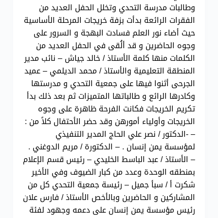
وطالبات مدرسة التحدي وتخلل الحفل العديد من
الفقرات الرائعة بدأت بزفة خريجات المرحلة الأساسية
حيث أضاء نور العلم فسادت البهجة و السرور على
وجوه الحاضرين و قد ألُقى في الحفل العديد من
الكلمات منها كلمة الأستاذ / خالد جياش – نائب مدير
المنطقة التعليمية والأستاذ / محمد الديلمي – عميد
الجرحى أثنوا فيها على جمعية التحدي و مدرستها
وكادرها الرائع و طالباتها المتميزات ثم بعد ذلك بدأ
تكريم الخريجات فكانت الفرحة ظاهرة على وجوه
الخريجات وأولياء أمورهن وقد حضر الأحتفال كلاً من :
– -الدكتور / نصر علي الحاج المدير التنفيذي
لمؤسسة يمن إنسان . – الدكتورة / مريم الدوغني .
– الأستاذ / عبد الباسط الخليدي – رئيس قسم الإعلام
بمنطقه الوحدة وعدد من كبار الضيوف وفي الأخير
شكرت أ / سبأ جميل – رئيسة جمعية التحدي كل من
المشاركين و الحاضرين وبالأخص الأستاذ / فارس علان
رئيس مؤسسة يمن إنسان على دعمه وجهود لفئة