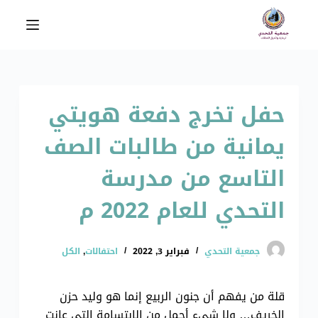
ا
ل
ت
ج
ا
حفل تخرج دفعة هويتي
و
ز
يمانية من طالبات الصف
إ
ل
التاسع من مدرسة
ى
ا
التحدي للعام 2022 م
ل
م
جمعية التحدي
فبراير 3, 2022
احتفالات
,
الكل
ح
ت
و
قلة من يفهم أن جنون الربيع إنما هو وليد حزن
ى
الخريف… ولا شيء أجمل من الابتسامة التي عانت