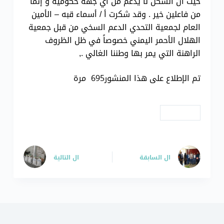
حيث أن السكن لا يدعم من أي جهة حكومية و إنما
من فاعلين خير . وقد شكرت أ / أسماء قبه – الأمين
العام لجمعية التحدي الدعم السخي من قبل جمعية
الهلال الأحمر اليمني خصوصاً في ظل الظروف
الراهنة التي يمر بها وطننا الغالي .,
تم الإطلاع على هذا المنشور695 مرة
# مشاريع
ال
السابقة
ال
التالية