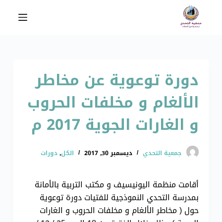
ا
ل
ت
ج
ا
دورة توعوية عن مخاطر
و
ز
الألغام و مخلفات الحروب
إ
ل
و الغارات الجوية 2017 م
ى
ا
ل
جمعية التحدي
ديسمبر 30, 2017
الكل
,
دورات
م
ح
أقامت منظمة اليونيسيف و مكتب التربية بالأمانة
ت
بمدرسة التحدي النموذجية للفتيات دورة توعوية
و
حول ( مخاطر الألغام و مخلفات الحروب و الغارات
ى