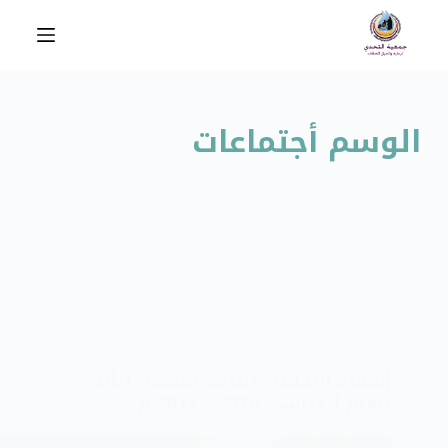
ا
ل
ت
ج
ا
الوسم
أجتماعات
و
ز
إ
ل
ى
ا
ل
م
الكل
,
مشاركات
ح
إنعقاد الإجتماع الثالث لمجلس الأباء
ت
للعام الدراسي 2016 – 2017 م
و
ى