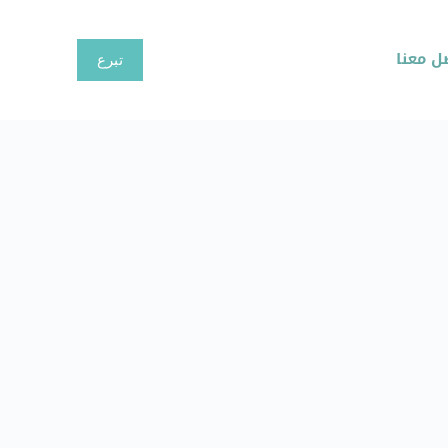
ا
ل
ل معنا
تبرع
ت
ج
ا
و
ز
إ
ل
ى
ا
ل
م
ح
ت
و
ى