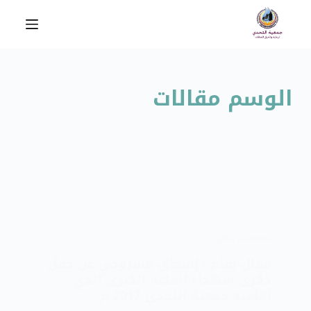
ا
ل
ت
ج
ا
الوسم
مقالات
و
ز
إ
ل
ى
ا
ل
م
احتفالات
,
الكل
ح
مقال بقلم / إسحاق مسروحي عن حفل
ت
ذكرى شهداء القاعة الكبرى الذي
و
أقامته جمعية التحدي 2017 م
ى