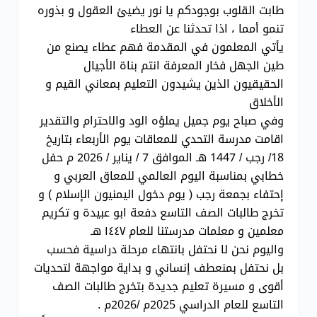
طابت القلوب بوجودكم يا نور يضيئ العقول و بذوره
تنمو أمما ، اذا تحدثنا عن العطاء
يأتي المعلمون في المقدمة فهم عطاء يصنع من
طين الجهل فخار المعرفة انتم بناة الأجيال
الحقيقيون الذين يشيدون التعليم بمعاني القيم و
الأخلاق
وفي صباح يوم جميل يملؤه الود والاحترام والتقدير
اقامت مدرسة التحدي للمعاقات يوم الأربعاء بتاريخ
18/ رجب / 1447 هـ الموافق 7 / يناير / 2026 م حفل
خطابي بمناسبة اليوم العالمي للمعاق العربي و
إحتفاء بجمعة رجب ( يوم دخول اليمنيون الإسلام ) و
تخرج طالبات الصف التاسع دفعة ابو عبيدة و تكريم
معلمين و معلمات مدرستنا للعام ١٤٤٧ هـ
واليوم نحن لا نحتفل بانتهاء مرحلة دراسية فحسب
بل نحتفل بمنعطف إنساني و بداية مواجهة لتحديات
أقوى و مسيرة تعليم جديدة بتخرج طالبات الصف
التاسع للعام الدراسي 2025م /2026م .