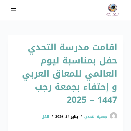
ا
ل
ت
ج
ا
اقامت مدرسة التحدي
و
ز
حفل بمناسبة ليوم
إ
ل
العالمي للمعاق العربي
ى
ا
و إحتفاء بجمعة رجب
ل
1447 – 2025
م
ح
ت
جمعية التحدي
يناير 14, 2026
الكل
و
ى