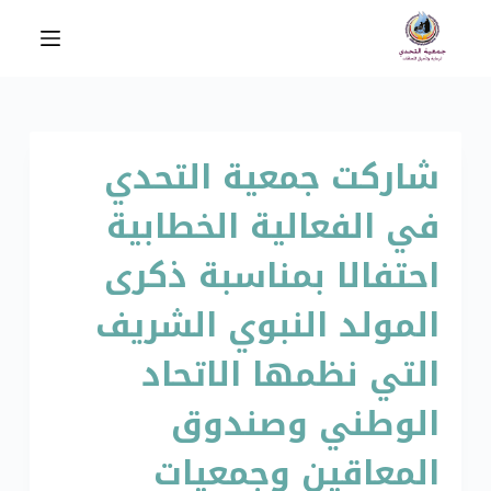
ا
ل
ت
ج
ا
شاركت جمعية التحدي
و
ز
في الفعالية الخطابية
إ
ل
احتفالا بمناسبة ذكرى
ى
ا
المولد النبوي الشريف
ل
التي نظمها الاتحاد
م
ح
الوطني وصندوق
ت
و
المعاقين وجمعيات
ى